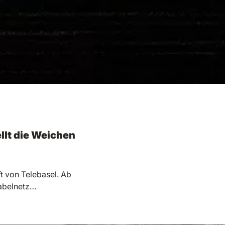
llt die Weichen
ft von Telebasel. Ab
Kabelnetz…