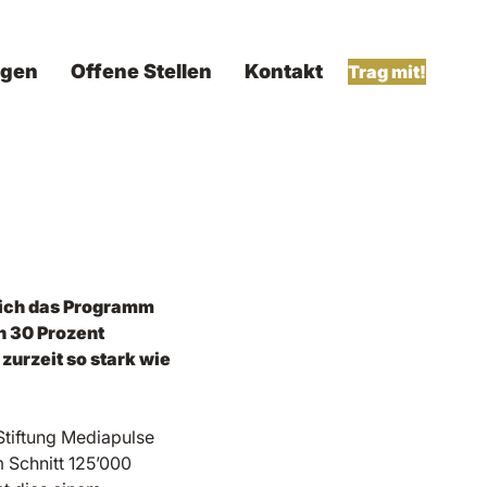
ngen
Offene Stellen
Kontakt
Trag mit!
glich das Programm
n 30 Prozent
urzeit so stark wie
Stiftung Mediapulse
 Schnitt 125’000