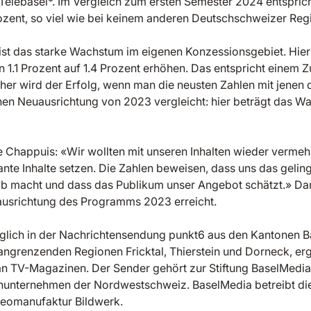
Telebasel*. Im Vergleich zum ersten Semester 2024 entspric
ent, so viel wie bei keinem anderen Deutschschweizer Reg
 ist das starke Wachstum im eigenen Konzessionsgebiet. Hier
n 1.1 Prozent auf 1.4 Prozent erhöhen. Das entspricht einem
her wird der Erfolg, wenn man die neusten Zahlen mit jenen 
en Neuausrichtung von 2023 vergleicht: hier beträgt das W
 Chappuis: «Wir wollten mit unseren Inhalten wieder vermehr
vante Inhalte setzen. Die Zahlen beweisen, dass uns das gelin
ob macht und dass das Publikum unser Angebot schätzt.» D
uausrichtung des Programms 2023 erreicht.
täglich in der Nachrichtensendung punkt6 aus den Kantonen B
angrenzenden Regionen Fricktal, Thierstein und Dorneck, erg
 an TV-Magazinen. Der Sender gehört zur Stiftung BaselMedi
unternehmen der Nordwestschweiz. BaselMedia betreibt di
ideomanufaktur Bildwerk.