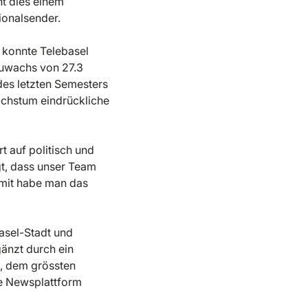
ht dies einem
ionalsender.
 konnte Telebasel
 Zuwachs von 27.3
des letzten Semesters
achstum eindrückliche
t auf politisch und
gt, dass unser Team
amit habe man das
asel-Stadt und
änzt durch ein
a, dem grössten
e Newsplattform