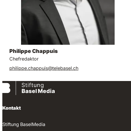
Philippe Chappuis
Chefredaktor
philippe.chappuis@telebasel.ch
Kontakt
Stiftung BaselMedia